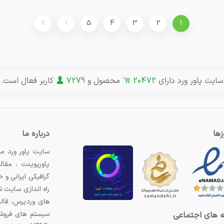
5
4
3
2
1
سایت پاور ورد دارای
20472
محصول و
7279
کاربر فعال است.
ها
درباره ما
سایت پاور ورد مر
پاورپوینت ، مقال
گرافیکی ایرانی و
راه اندازی سایت 
های وردپرس، قال
سیستم های فروشگ
 های اجتماعی