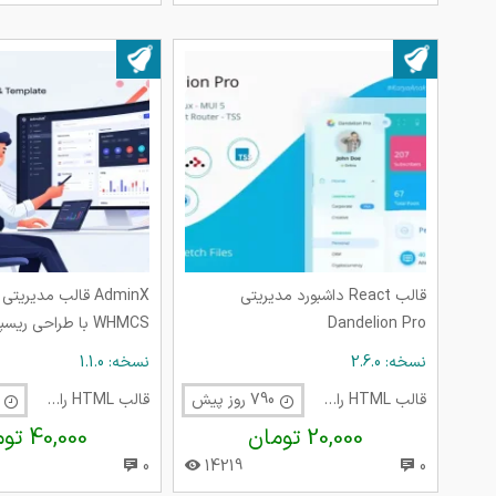
بروز شده در ۱۹ خرداد ۱۴۰۳
بروز شده در ۲۰ شهریور ۱۴۰۴
قالب React داشبورد مدیریتی
AdminX قالب مدیری
Dandelion Pro
WHMCS با طراحی ریسپانسیو
نسخه: 2.6.0
نسخه: 1.1.0
قالب HTML راست چین
790 روز پیش
قالب HTML راست چین
329 روز پی
20,000 تومان
40,000 تومان
0
14219
0