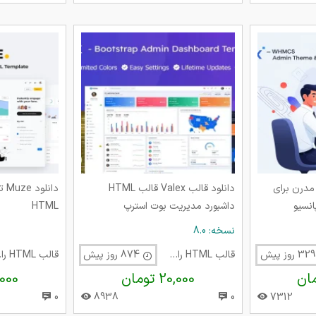
تی مدرن برای
دانلود قالب Valex قالب HTML
دان
داشبورد مدیریت بوت استرپ
HTML
نسخه: 8.0
ش
قالب HTML راست چین
874 روز پیش
قالب
20,000 تومان
20,000 
0
8938
0
7312