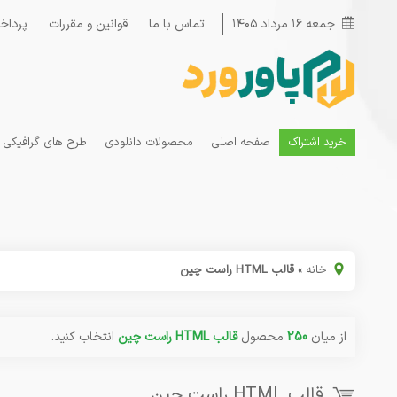
جمعه ۱۶ مرداد ۱۴۰۵
تماس با ما
قوانین و مقررات
پرداخ
خرید اشتراک
صفحه اصلی
محصولات دانلودی
طرح های گرافیکی
خانه
»
قالب HTML راست چین
از میان
250
محصول
قالب HTML راست چین
انتخاب کنید.
قالب HTML راست چین