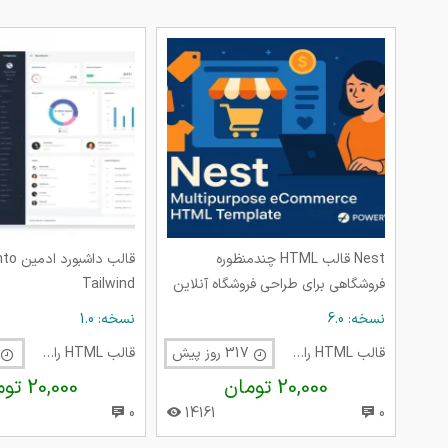
Nest قالب HTML چندمنظوره
قالب داشب
فروشگاهی برای طراحی فروشگاه آنلاین
Tailwind
مدرن
نسخه: 6.0
نسخه: 1.0
قالب HTML راست چین
317 روز پیش
قالب HTML راست چین
0
20,000 تومان
20,000 تومان
0
14161
0