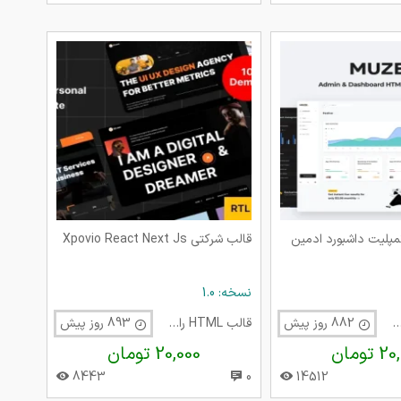
لود Muze تمپلیت داشبورد ادمین
قالب شرکتی Xpovio React Next Js
نسخه: 1.0
 HTML راست چین
882 روز پیش
قالب HTML راست چین
893 روز پیش
تومان
20,000 تومان
8443
0
14512