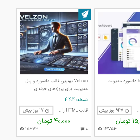
بروز شده در ۲۹ تیر ۱۴۰۵
قالب React Js داشبورد مدیریت
Velzon بهترین قالب داشبورد و پنل
مدیریت برای پروژه‌های حرفه‌ای
نسخه: 4.4.4
 HTML راست چین
947 روز پیش
قالب HTML راست چین
17 روز پیش
تومان
40,000 تومان
15573
0
13754