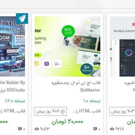
بروز شده در ۰۹ آذر
قالب داشبورد
قالب اچ تی ام ال چندمنظوره
e Builder By
BizMaster
Studio
وب‌سایت بدون
نسخه: 1.0
نسخه: 1.2.0
ش
قالب HTML راست چین
708 روز پیش
قالب
20,000 تومان
20,000 
0
9073
0
9217