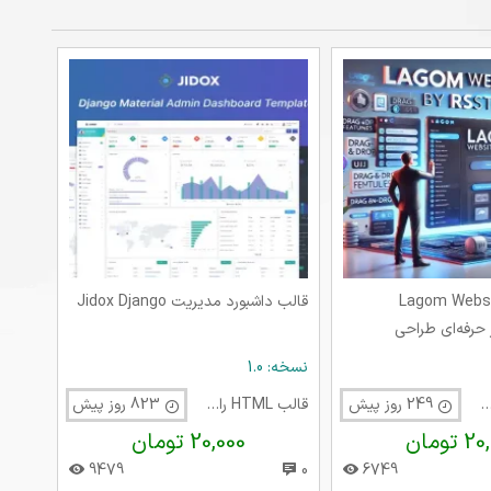
 ۱۴۰۴
Lagom Websit
قالب داشبورد مدیریت Jidox Django
RS ابزار حرفه‌ای طراحی
 کدنویسی
نسخه: 1.0
 HTML راست چین
249 روز پیش
قالب HTML راست چین
823 روز پیش
تومان
20,000 تومان
9479
0
6749