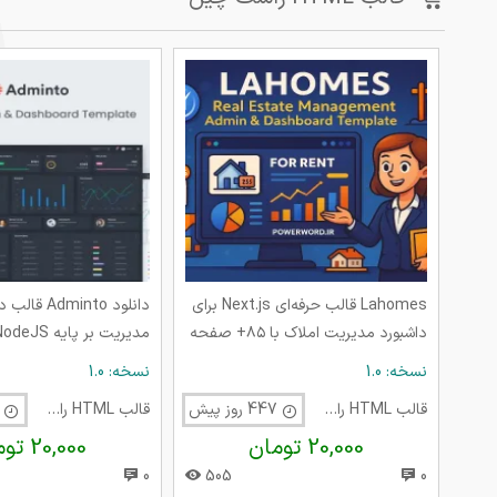
Lahomes قالب حرفه‌ای Next.js برای
دانلود Adminto 
داشبورد مدیریت املاک با ۸۵+ صفحه
مدیریت بر پایه NodeJS
اختصاصی
نسخه: 1.0
نسخه: 1.0
قالب HTML راست چین
447 روز پیش
قالب HTML راست چین
703 روز پی
20,000 تومان
20,000 تومان
0
505
0