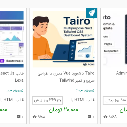
بروز شده در ۱۱ مرداد ۱۴۰۴
ورد ادمین Adminto
Tairo داشبورد Vue مدرن با طراحی
سریع و تمیز Tailwind
Lexa
نسخه: 2.0.0
نسخه: 1.0.0
90 روز پیش
قالب HTML راست چین
369 روز پیش
قالب
20,000 تومان
15,000 
0
9500
0
9068