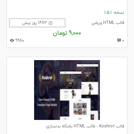
نسخه: 1.5.1
قالب HTML ورزشی
1683 روز پیش
9,000 تومان
9980
0
قالب Koshrot – قالب HTML باشگاه بدنسازی