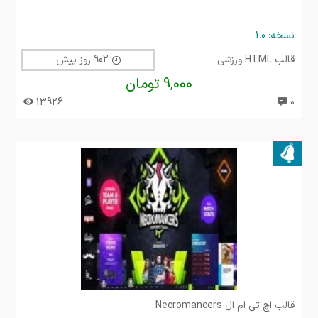
نسخه: 1.0
قالب HTML ورزشی
902 روز پیش
9,000 تومان
13926
0
بروز شده در ۰۸ دی ۱۴۰۰
قالب اچ تی ام ال Necromancers