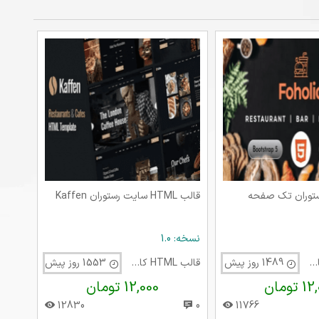
ب HTML رستوران تک صفحه
قالب HTML سایت رستوران Kaffen
نسخه: 1.0
قالب HTML کافی شاپ
1489 روز پیش
قالب HTML کافی شاپ
1553 روز پیش
تومان
12,000 تومان
12830
0
11766