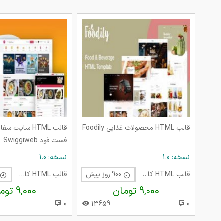
قالب HTML محصولات غذایی Foodily
قالب HTML سایت 
فست فود Swiggiweb
نسخه: 1.0
نسخه: 1.0
قالب HTML کافی شاپ
900 روز پیش
قالب HTML کافی شاپ
0
9,000 تومان
9,000 تومان
0
13659
0