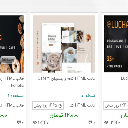
قالب HTML کافه و رستوران Cafert
قال
Foholic
نسخه: 1.0
نسخه: 1.0
قالب HTML کافی شاپ
1465 روز پیش
12,000 تومان
12,000 
0
10447
0
13940