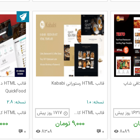
بروز شده در ۲۳ شهریو
ن و کافی شاپ
قالب HTML رستورانی Kababi
قال
QuickFood
نسخه: 1.0
نسخه: 2.8
قالب HTML کافی شاپ
1717 روز پیش
9,000 تومان
15,000 
0
8308
0
8089