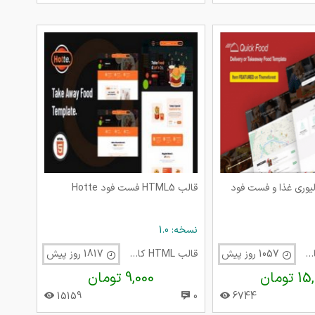
ر ۱۴۰۲
ب HTML دلیوری غذا و فست فود
قالب HTML5 فست فود Hotte
نسخه: 1.0
قالب HTML کافی شاپ
1057 روز پیش
قالب HTML کافی شاپ
1817 روز پیش
تومان
9,000 تومان
15159
0
6744