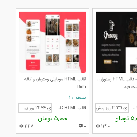
قالب Granny – قالب HTML رستوران،
قالب HTML موبایلی رستوران و کافه
ست فود
Dish
نسخه: 1.0
قالب HTML کافی شاپ
2239 روز پیش
قالب HTML کافی شاپ
2244 روز پیش
تومان
5,000 تومان
11118
0
11910