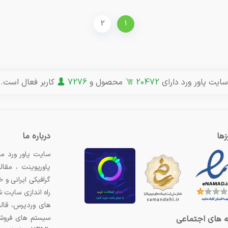
2
1
سایت پاور ورد دارای
20472
محصول و
7276
کاربر فعال است.
ها
درباره ما
سایت پاور ورد مر
پاورپوینت ، مقال
گرافیکی ایرانی و
راه اندازی سایت 
های وردپرس، قال
سیستم های فروشگ
 های اجتماعی