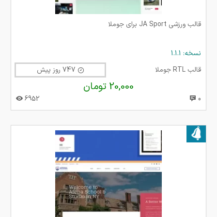
قالب ورزشی JA Sport برای جوملا
نسخه: 1.1.1
قالب RTL جوملا
747 روز پیش
20,000 تومان
6952
0
بروز شده در ۳۰ تیر ۱۴۰۳