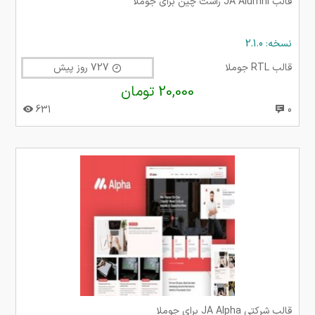
قالب JA Alumni راست چین برای جوملا
نسخه: 2.1.0
قالب RTL جوملا
727 روز پیش
20,000 تومان
631
0
قالب شرکتی JA Alpha برای جوملا