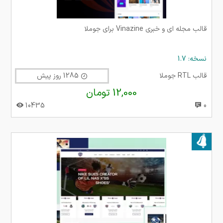
قالب مجله ای و خبری Vinazine برای جوملا
نسخه: 1.7
قالب RTL جوملا
1285 روز پیش
12,000 تومان
10435
0
بروز شده در ۳۰ تیر ۱۴۰۳