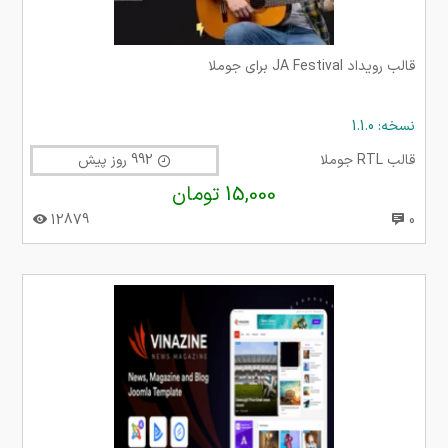
قالب رویداد JA Festival برای جوملا
نسخه: 1.1.0
قالب RTL جوملا
992 روز پیش
15,000 تومان
12879
0