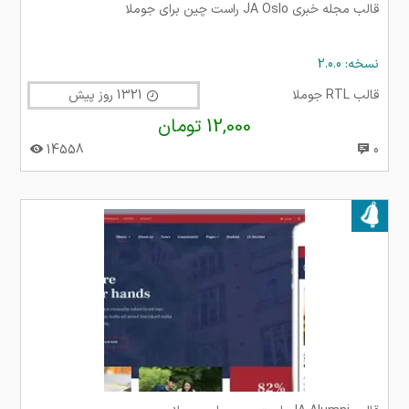
قالب مجله خبری JA Oslo راست چین برای جوملا
نسخه: 2.0.0
قالب RTL جوملا
1321 روز پیش
12,000 تومان
14558
0
بروز شده در ۱۹ مرداد ۱۴۰۳