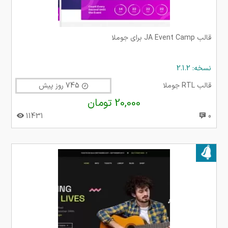
قالب JA Event Camp برای جوملا
نسخه: 2.1.2
قالب RTL جوملا
745 روز پیش
20,000 تومان
11431
0
بروز شده در ۲۷ آبان ۱۴۰۲