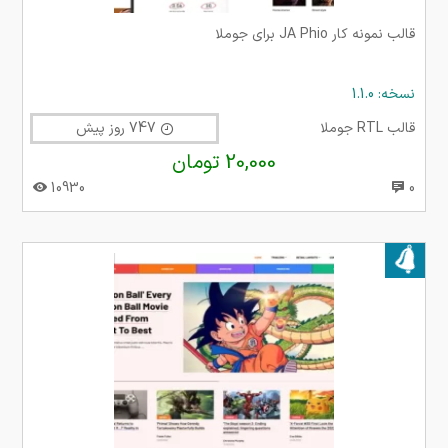
قالب نمونه کار JA Phio برای جوملا
نسخه: 1.1.0
قالب RTL جوملا
747 روز پیش
20,000 تومان
10930
0
بروز شده در ۲۶ آبان ۱۴۰۲