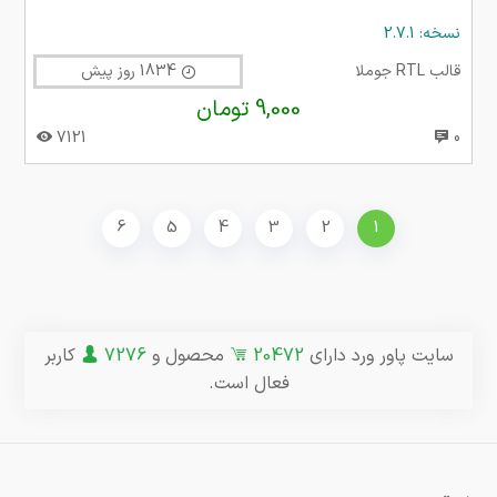
نسخه: 2.7.1
قالب RTL جوملا
1834 روز پیش
9,000 تومان
7121
0
6
5
4
3
2
1
سایت پاور ورد دارای
20472
محصول و
7276
کاربر
فعال است.