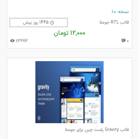
نسخه: 1.0
قالب RTL جوملا
1465 روز پیش
12,000 تومان
13686
0
قالب Gravity راست چین برای جوملا