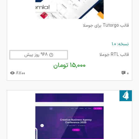
قالب Tutorgo برای جوملا
نسخه: 1.0
قالب RTL جوملا
968 روز پیش
15,000 تومان
8700
0
بروز شده در ۰۱ مرداد ۱۴۰۳