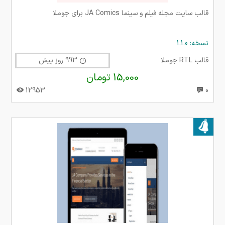
قالب سایت مجله فیلم و سینما JA Comics برای جوملا
نسخه: 1.1.0
قالب RTL جوملا
993 روز پیش
15,000 تومان
12953
0
بروز شده در ۱۷ مهر ۱۴۰۲