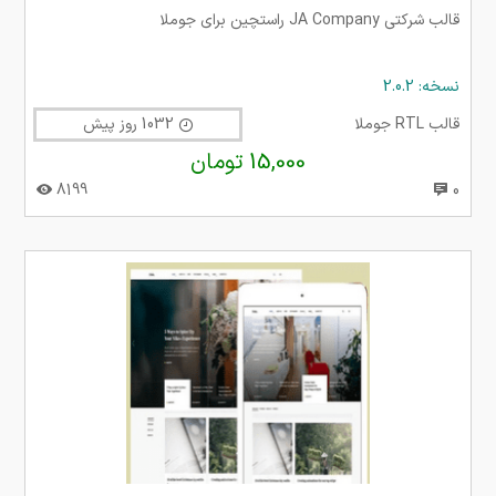
قالب شرکتی JA Company راستچین برای جوملا
نسخه: 2.0.2
قالب RTL جوملا
1032 روز پیش
15,000 تومان
8199
0