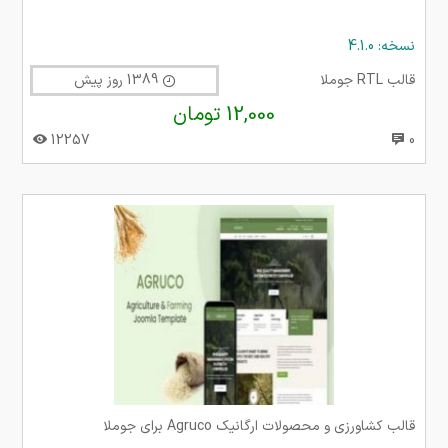
نسخه: 4.1.0
قالب RTL جوملا
1389 روز پیش
12,000 تومان
12257
0
قالب کشاورزی و محصولات ارگانیک Agruco برای جوملا