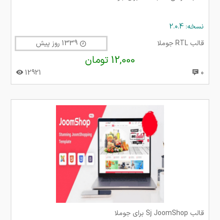
نسخه: 2.0.4
قالب RTL جوملا
1339 روز پیش
12,000 تومان
12921
0
قالب Sj JoomShop برای جوملا