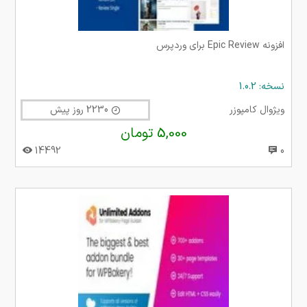
افزونه Epic Review برای وردپرس
نسخه: 1.0.2
ویژوال کامپوزر
2230 روز پیش
5,000 تومان
14492
0