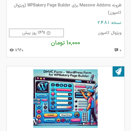
افزونه Massive Addons برای WPBakery Page Builder (ویژوال
کامپوزر)
نسخه: 2.4.8.1
ویژوال کامپوزر
1491 روز پیش
10,000 تومان
7960
0
بروز شده در ۰۶ بهمن ۱۴۰۴