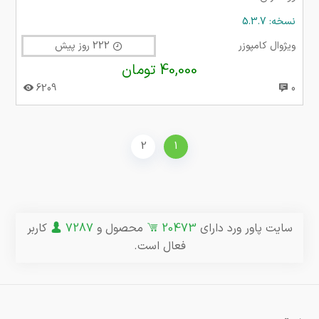
نسخه: 5.3.7
ویژوال کامپوزر
222 روز پیش
40,000 تومان
6209
0
2
1
سایت پاور ورد دارای
20473
محصول و
7287
کاربر
فعال است.