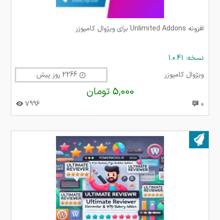
افزونه Unlimited Addons برای ویژوال کامپوزر
نسخه: 1.0.41
ویژوال کامپوزر
2266 روز پیش
5,000 تومان
7996
0
بروز شده در ۰۵ اردیبهشت ۱۴۰۴