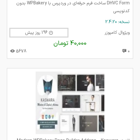
DHVC Form ساخت فرم حرفه‌ای در وردپرس با WPBakery بدون
کدنویسی
نسخه: 2.4.20
ویژوال کامپوزر
196 روز پیش
40,000 تومان
5678
0