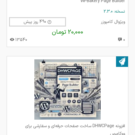
WPBakery Page Builder
نسخه: 2.3.0
ویژوال کامپوزر
490 روز پیش
20,000 تومان
13540
0
بروز شده در ۱۰ دی ۱۴۰۴
افزونه DHWCPage ساخت صفحات حرفه‌ای و سفارشی برای
ووکامرس