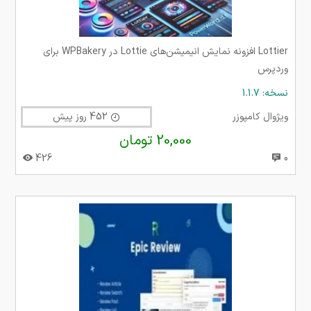
Lottier افزونه نمایش انیمیشن‌های Lottie در WPBakery برای
وردپرس
نسخه: 1.1.7
ویژوال کامپوزر
452 روز پیش
20,000 تومان
426
0