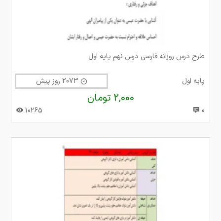
طرح درس روزانه فارسی درس نهم پایه اول
پایه اول
2073 روز پیش
2,000 تومان
10265
0