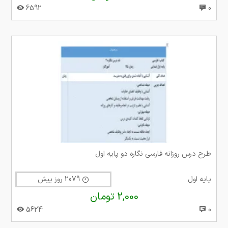
6592
0
طرح درس روزانه فارسی نگاره دو پایه اول
پایه اول
2079 روز پیش
2,000 تومان
5624
0