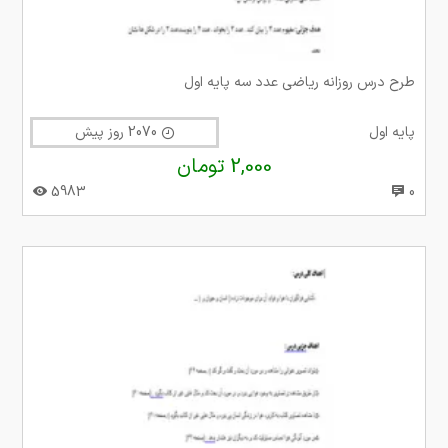
طرح درس روزانه ریاضی عدد سه پایه اول
پایه اول
2070 روز پیش
2,000 تومان
5983
0