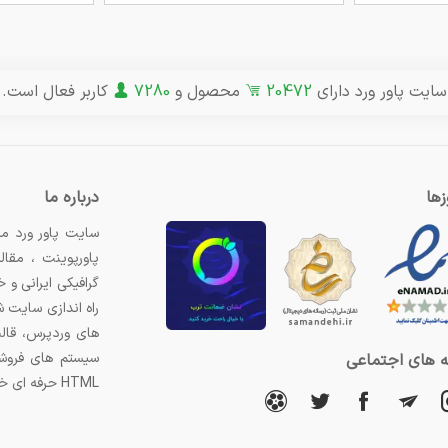
سایت پاور ورد دارای
20472
محصول و
7280
کاربر فعال است.
ها
درباره ما
سایت پاور ورد مر
پاورپوینت ، مقال
گرافیکی ایرانی و
راه اندازی سایت 
های وردپرس، قال
سیستم های فروشگ
 های اجتماعی
HTML حرفه ای خریداری کنید.