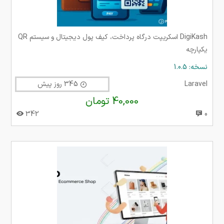
DigiKash اسکریپت درگاه پرداخت، کیف پول دیجیتال و سیستم QR
یکپارچه
نسخه: 1.0.5
Laravel
345 روز پیش
40,000 تومان
342
0