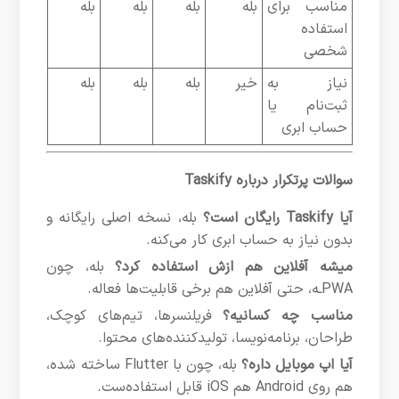
مناسب برای
بله
بله
بله
بله
استفاده
شخصی
نیاز به
خیر
بله
بله
بله
ثبت‌نام یا
حساب ابری
سوالات پرتکرار درباره Taskify
آیا Taskify رایگان است؟
بله، نسخه اصلی رایگانه و
بدون نیاز به حساب ابری کار می‌کنه.
میشه آفلاین هم ازش استفاده کرد؟
بله، چون
PWAـه، حتی آفلاین هم برخی قابلیت‌ها فعاله.
مناسب چه کسانیه؟
فریلنسرها، تیم‌های کوچک،
طراحان، برنامه‌نویسا، تولیدکننده‌های محتوا.
آیا اپ موبایل داره؟
بله، چون با Flutter ساخته شده،
هم روی Android هم iOS قابل استفاده‌ست.