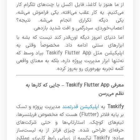
از ما هنوز با کاغذ، فایل اکسل یا چت‌های تلگرام کار
می‌کنیم. یه کار عقب می‌افته، یکی فراموش می‌شه،
یکی دیگه تکراری انجام می‌شه. نتیجه؟
اعصاب‌خوردی، سردرگمی و افت شدید بازدهی.
اما دنیای امروز دیگه اون‌قدر کند نیست که بشه با
ابزارهای سنتی ادامه داد. مخصوصاً وقتی یه
اپلیکیشن مثل Taskify Flutter App بیاد وسط که
نه‌تنها ابزار مدیریت پروژه داره، بلکه به معنای واقعی
کلمه تجربه بهره‌وری رو به‌روز کرده.
معرفی Taskify Flutter App – جایی که کارها به
نظم می‌رسن
Taskify
یه
اپلیکیشن قدرتمند
مدیریت پروژه و تسک
بر پایه فلاتر (Flutter) هست که مخصوص فریلنسرها،
تیم‌های کوچک، استارتاپ‌ها و حتی شرکت‌های
حرفه‌ای طراحی شده. چیزی فراتر از یه لیست‌ساز
ساده؛ Taskify ترکیبیه از زیبایی رابط کاربری، عملکرد