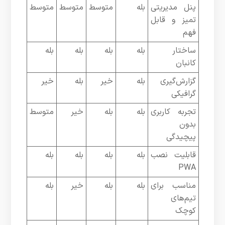
پنل مدیریتی
بله
متوسط
متوسط
متوسط
تمیز و قابل
فهم
ساختار
بله
بله
بله
بله
کانبان
گزارش‌گیری
بله
خیر
بله
خیر
گرافیکی
تجربه کاربری
بله
بله
خیر
متوسط
بدون
پیچیدگی
قابلیت نصب
بله
بله
بله
بله
PWA
مناسب برای
بله
بله
خیر
بله
تیم‌های
کوچک