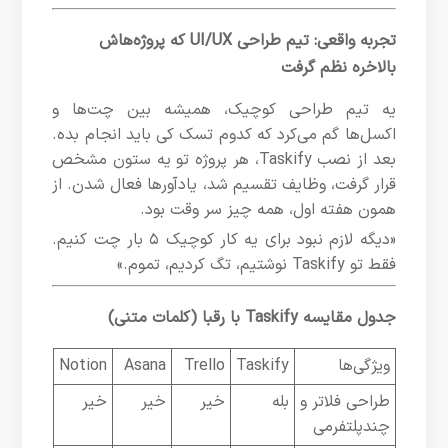
تجربه واقعی: تیم طراحی UI/UX که پروژه‌هاش
بالاخره نظم گرفت
یه تیم طراحی کوچیک، همیشه بین چت‌ها و
اکسل‌ها گم می‌کرد که کدوم تسک کی باید انجام بده.
بعد از نصب Taskify، هر پروژه تو یه ستون مشخص
قرار گرفت، وظایف تقسیم شد، یادآورها فعال شدن. از
همون هفته اول، همه چیز سر وقت بود.
«دیگه لازم نبود برای یه کار کوچیک ۵ بار چت کنیم.
فقط تو Taskify نوشتیم، تگ کردیم، تموم.»
جدول مقایسه Taskify با رقبا (کلمات متنی)
ویژگی‌ها
Taskify
Trello
Asana
Notion
طراحی فلاتر و
بله
خیر
خیر
خیر
چندپلتفرمی