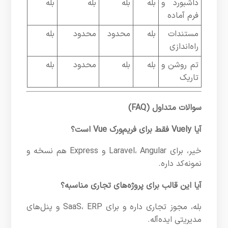
داشبورد و
بله
بله
بله
بله
فرم آماده
مستندات
بله
محدود
محدود
بله
راه‌اندازی
تم روشن و
بله
بله
محدود
بله
تاریک
سوالات متداول (FAQ)
آیا Vuely فقط برای فریم‌ورک Vue است؟
خیر، برای Laravel، Angular و Express هم نسخه و
نمونه‌کد داره.
آیا این قالب برای پروژه‌های تجاری مناسبه؟
بله، مجوز تجاری داره و برای SaaS، ERP و پنل‌های
مدیریتی ایده‌آله.