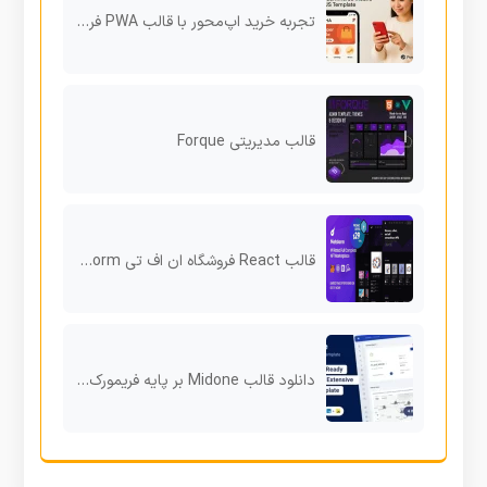
تجربه خرید اپ‌محور با قالب PWA فروشگاهی Suha برای موبایل
قالب مدیریتی Forque
قالب React فروشگاه ان اف تی Netstorm
دانلود قالب Midone بر پایه فریمورک React.js