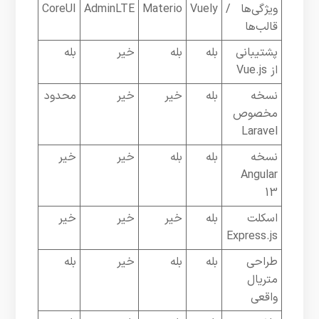
ویژگی‌ها /
Vuely
Materio
AdminLTE
CoreUI
قالب‌ها
پشتیبانی
بله
بله
خیر
بله
از Vue.js
نسخه
بله
خیر
خیر
محدود
مخصوص
Laravel
نسخه
بله
بله
خیر
خیر
Angular
13
اسکلت
بله
خیر
خیر
خیر
Express.js
طراحی
بله
بله
خیر
بله
متریال
واقعی