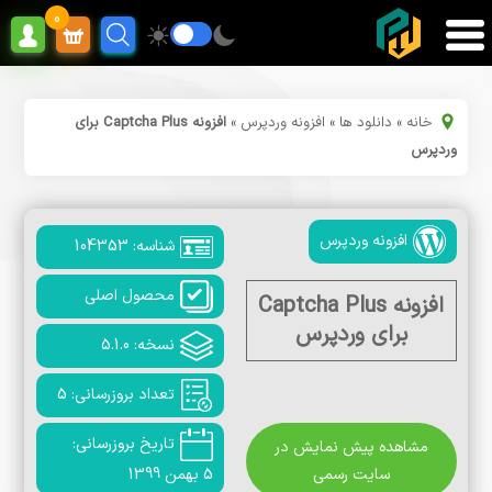
0
خانه
»
دانلود ها
»
افزونه وردپرس
»
افزونه Captcha Plus برای
وردپرس
افزونه وردپرس
شناسه: 104353
محصول اصلی
افزونه Captcha Plus
برای وردپرس
نسخه: 5.1.0
تعداد بروزرسانی: 5
تاریخ بروزرسانی:
مشاهده پیش نمایش در
سایت رسمی
5 بهمن 1399