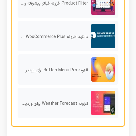
Product Filter افزونه فیلتر پیشرفته ووکامرس برای جست‌وجوی سریع و دقیق محصولات فروشگاه
دانلود افزونه MemberPress WooCommerce Plus برای MemberPress
افزونه Button Menu Pro برای وردپرس طراحی منوهای جذاب و کاربرپسند
افزونه Weather Forecast برای وردپرس