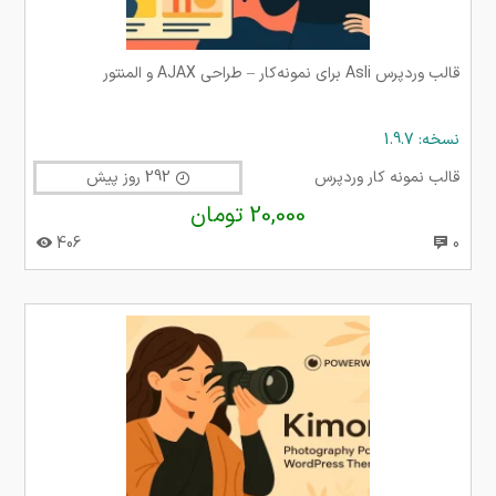
قالب وردپرس Asli برای نمونه‌کار – طراحی AJAX و المنتور
نسخه: 1.9.7
قالب نمونه کار وردپرس
292 روز پیش
20,000 تومان
406
0