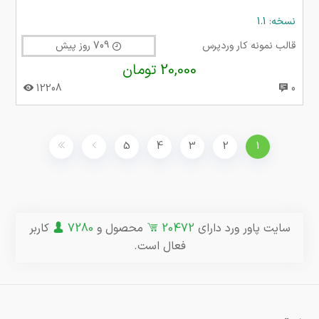
نسخه: 1.1
قالب نمونه کار وردپرس
709 روز پیش
20,000 تومان
12208
0
5
4
3
2
1
سایت پاور ورد دارای
20472
محصول و
7280
کاربر
فعال است.