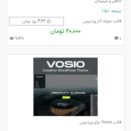
خاص و مینیمال
نسخه: 1.5.1
قالب نمونه کار وردپرس
484 روز پیش
20,000 تومان
9048
0
قالب Vosio برای وردپرس