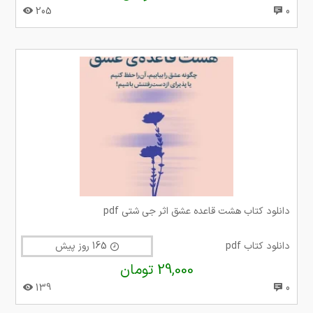
205
0
دانلود کتاب هشت قاعده عشق اثر جی شتی pdf
دانلود کتاب pdf
165 روز پیش
29,000 تومان
139
0